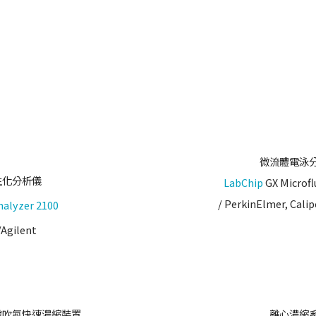
微流體電泳
生化分析儀
LabChip
GX Microfl
/ PerkinElmer, Cali
nalyzer 2100
/Agilent
發吹氮快速濃縮裝置
離心濃縮