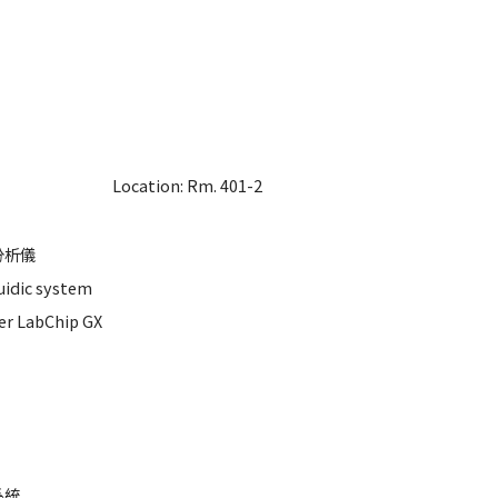
Location: Rm. 401-2
分析儀
uidic system
per LabChip GX
系統