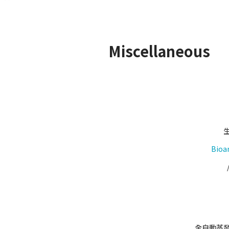
Miscellaneous
Bioa
全自動蒸