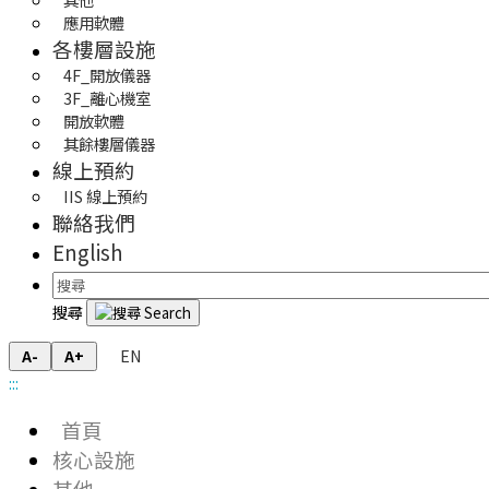
應用軟體 
各樓層設施
4F_開放儀器
3F_離心機室
開放軟體
其餘樓層儀器
線上預約
IIS 線上預約
聯絡我們
English
搜尋
EN
A-
A+
:::
首頁
核心設施
其他