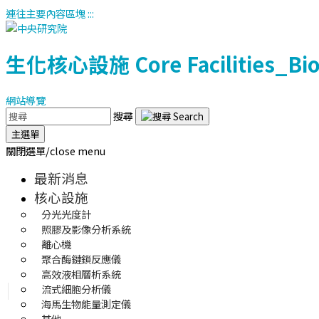
連往主要內容區塊
:::
生化核心設施
Core Facilities_Bi
網站導覽
搜尋
主選單
關閉選單/close menu
最新消息
核心設施
分光光度計
照膠及影像分析系統
離心機
聚合酶鏈鎖反應儀 
高效液相層析系統
流式細胞分析儀
海馬生物能量測定儀
其他