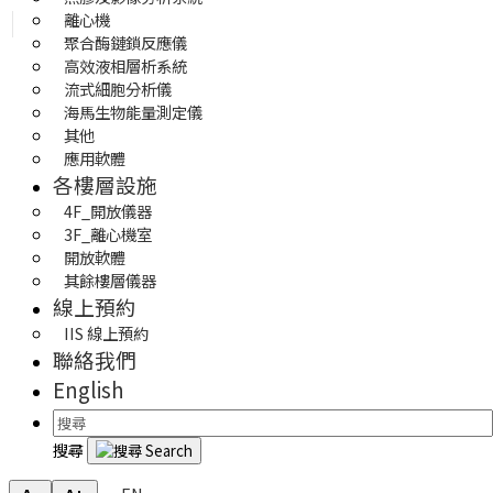
離心機
聚合酶鏈鎖反應儀 
高效液相層析系統
流式細胞分析儀
海馬生物能量測定儀
其他
應用軟體 
各樓層設施
4F_開放儀器
3F_離心機室
開放軟體
其餘樓層儀器
線上預約
IIS 線上預約
聯絡我們
English
搜尋